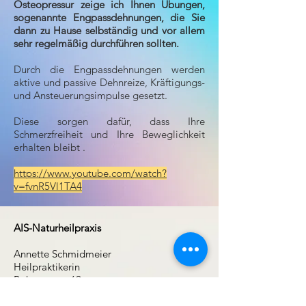
Osteopressur zeige ich Ihnen Übungen,
sogenannte Engpassdehnungen, die Sie
dann zu Hause selbständig und vor allem
sehr regelmäßig durchführen sollten.
Durch die Engpassdehnungen werden
aktive und passive Dehnreize, Kräftigungs-
und Ansteuerungsimpulse gesetzt.
Diese sorgen dafür, dass Ihre
Schmerzfreiheit und Ihre Beweglichkeit
erhalten bleibt .
https://www.youtube.com/watch?
v=fvnR5Vl1TA4
AIS-Naturheilpraxis
Annette Schmidmeier
Heilpraktikerin
Rohrauerstr. 69
81477 München