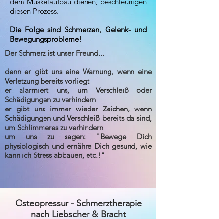
dem Muskelaufbau dienen, beschleunigen
diesen Prozess.
Die Folge sind Schmerzen, Gelenk- und
Bewegungsprobleme!
Der Schmerz ist unser Freund...
denn er gibt uns eine Warnung, wenn eine
Verletzung bereits vorliegt
er alarmiert uns, um Verschleiß oder
Schädigungen zu verhindern
er gibt uns immer wieder Zeichen, wenn
Schädigungen und Verschleiß bereits da sind,
um Schlimmeres zu verhindern
um uns zu sagen: "Bewege Dich
physiologisch und ernähre Dich gesund, wie
kann ich Stress abbauen, etc.!"
Osteopressur - Schmerztherapie
nach Liebscher & Bracht